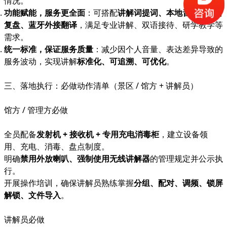
情况。
功能赋能，服务更全面
：可搭配
讲解词提词、本地音乐、录音
复盘、蓝牙外接翻译
，满足专业讲解、双语接待、研学教学等
需求。
统一标准，保证服务质量
：减少因个人音量、表达差异导致的
服务波动，实现讲解
标准化、可追溯、可优化
。
三、落地执行：必做动作清单（景区 / 馆方 + 讲解员）
馆方 / 管理方必做
全员配备
发射机 + 接收机 + 专用充电消毒柜
，建立设备领
用、充电、消毒、盘点制度。
明确
禁用外放喇叭、强制使用无线讲解器
的管理规定并公示执
行。
开展操作培训，确保讲解员熟练掌握
分组、配对、调频、锁屏
解锁、文件导入
。
讲解员必做