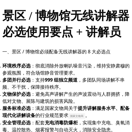
景区 / 博物馆无线讲解器
必选使用要点 + 讲解员
一、景区 / 博物馆必须配备无线讲解器的 8 大必选点
环境秩序必选
：彻底消除外放喇叭噪音污染，维持安静肃穆的
参观氛围，符合场馆静音管理要求。
多团并行必选
：支持
999 组独立频道
，多团队同场讲解不串
频、不干扰，保障接待秩序。
文物保护必选
：避免高声讲解产生的声波震动与人群拥挤，降
低对文物、展陈与建筑的损害风险。
服务标准必选
：满足国家文物局关于
提升讲解服务水平、配备
现代化讲解设备
的行业规范要求
。
国家文物局
安全管理必选
：配套
充电消毒防爆柜
，实现集中充电、臭氧消
毒、温控散热、烟雾报警与自动灭火，消除安全隐患。