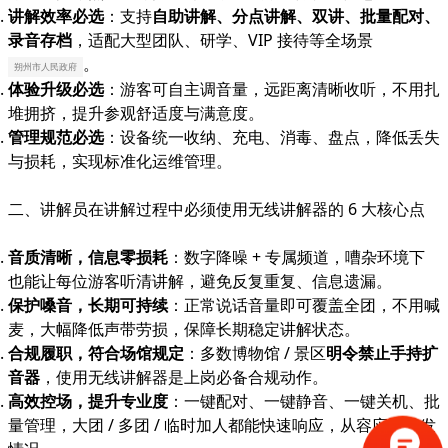
讲解效率必选
：支持
自助讲解、分点讲解、双讲、批量配对、
录音存档
，适配大型团队、研学、VIP 接待等全场景
。
朔州市人民政府
体验升级必选
：游客可自主调音量，远距离清晰收听，不用扎
堆拥挤，提升参观舒适度与满意度。
管理规范必选
：设备统一收纳、充电、消毒、盘点，降低丢失
与损耗，实现标准化运维管理。
二、讲解员在讲解过程中必须使用无线讲解器的 6 大核心点
音质清晰，信息零损耗
：数字降噪 + 专属频道，嘈杂环境下
也能让每位游客听清讲解，避免反复重复、信息遗漏。
保护嗓音，长期可持续
：正常说话音量即可覆盖全团，不用喊
麦，大幅降低声带劳损，保障长期稳定讲解状态。
合规履职，符合场馆规定
：多数博物馆 / 景区
明令禁止手持扩
音器
，使用无线讲解器是上岗必备合规动作。
高效控场，提升专业度
：一键配对、一键静音、一键关机、批
量管理，大团 / 多团 / 临时加人都能快速响应，从容应对突发