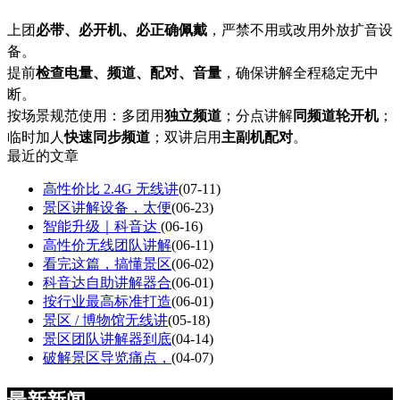
上团
必带、必开机、必正确佩戴
，严禁不用或改用外放扩音设
备。
提前
检查电量、频道、配对、音量
，确保讲解全程稳定无中
断。
按场景规范使用：多团用
独立频道
；分点讲解
同频道轮开机
；
临时加人
快速同步频道
；双讲启用
主副机配对
。
最近的文章
高性价比 2.4G 无线讲
(07-11)
景区讲解设备，太便
(06-23)
智能升级｜科音达
(06-16)
高性价无线团队讲解
(06-11)
看完这篇，搞懂景区
(06-02)
科音达自助讲解器合
(06-01)
按行业最高标准打造
(06-01)
景区 / 博物馆无线讲
(05-18)
景区团队讲解器到底
(04-14)
破解景区导览痛点，
(04-07)