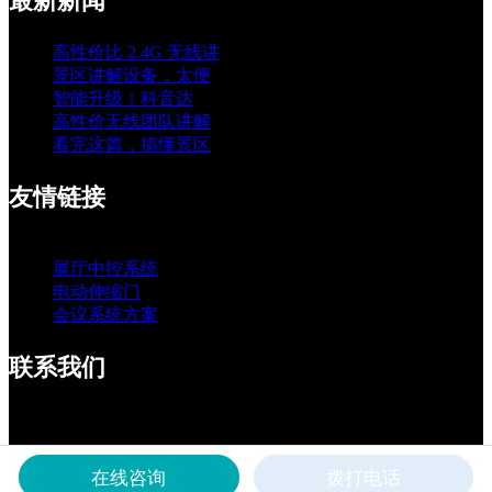
最新新闻
高性价比 2.4G 无线讲
景区讲解设备，太便
智能升级｜科音达
高性价无线团队讲解
看完这篇，搞懂景区
友情链接
展厅中控系统
电动伸缩门
会议系统方案
联系我们
Telephone:+86-18683292128
地址:四川省成都市成华区龙湖三千集A座14楼
在线咨询
拨打电话
Copyright © 腾辰科技 .
蜀ICP备2021031767号-7