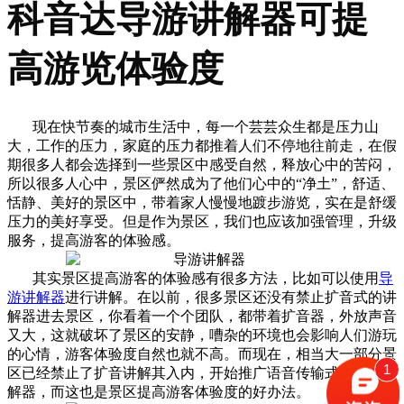
科音达导游讲解器可提
高游览体验度
现在快节奏的城市生活中，每一个芸芸众生都是压力山
大，工作的压力，家庭的压力都推着人们不停地往前走，在假
期很多人都会选择到一些景区中感受自然，释放心中的苦闷，
所以很多人心中，景区俨然成为了他们心中的“净土”，舒适、
恬静、美好的景区中，带着家人慢慢地踱步游览，实在是舒缓
压力的美好享受。但是作为景区，我们也应该加强管理，升级
服务，提高游客的体验感。
其实景区提高游客的体验感有很多方法，比如可以使用
导
游讲解器
进行讲解。在以前，很多景区还没有禁止扩音式的讲
解器进去景区，你看着一个个团队，都带着扩音器，外放声音
又大，这就破坏了景区的安静，嘈杂的环境也会影响人们游玩
的心情，游客体验度自然也就不高。而现在，相当大一部分景
1
区已经禁止了扩音讲解其入内，开始推广语音传输式的导游讲
解器，而这也是景区提高游客体验度的好办法。